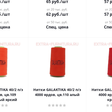
.
/шт
65
руб.
/шт
57
р
с. руб.
от 20 тыс. руб.
от 20
.
/шт
62
руб.
/шт
57
р
с. руб.
от 50 тыс. руб.
от 50
 цена
Спец. цена
Спе
0/2 п/э
Нитки GALAKTIKA 40/2 п/э
Нитки GALAKTIK
в, цв.109
4000 ярдов, цв.110 алый
4000 яр
ый яркий
кр