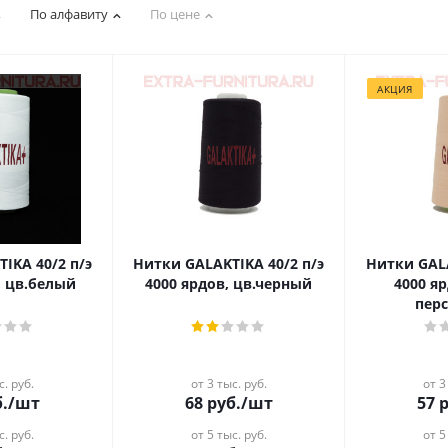
По алфавиту
По цене
АКЦИЯ
0/2 п/э
Нитки GALAKTIKA 40/2 п/э
Нитки GALAKTIK
, цв.белый
4000 ярдов, цв.черный
4000 яр
пер
с. руб.
от 3 тыс. руб.
от 3
.
/шт
68
руб.
/шт
57
р
с. руб.
от 5 тыс. руб.
от 5