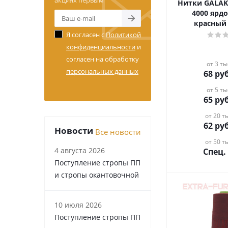
акциях первым
Нитки GALAKTIKA 4
4000 ярдо
красный
Я согласен с
Политикой
конфиденциальности
и
согласен на обработку
от 3 ты
персональных данных
68
руб
от 5 ты
65
руб
от 20 ты
62
руб
Новости
Все новости
от 50 ты
4 августа 2026
Спец.
Поступление стропы ПП
и стропы окантовочной
10 июля 2026
Поступление стропы ПП