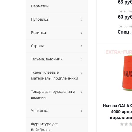
63
руб
Перчатки
от 20 ты
60
руб
Пуговицы
от 50 ты
Спец.
Резинка
Стропа
Тесьма, вьюнчик
Ткань, клеевые
материалы, подплечники
Товары для рукоделия и
вязания
Нитки GALAKTIKA 4
Упаковка
4000 ярдо
кораллов
Фурнитура для
бейсболок