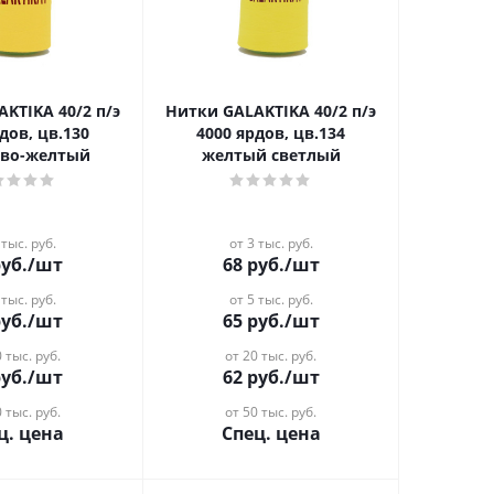
A 40/2 п/э
Нитки GALAKTIKA 40/2 п/э
дов, цв.130
4000 ярдов, цв.134
во-желтый
желтый светлый
 тыс. руб.
от 3 тыс. руб.
уб.
/шт
68
руб.
/шт
 тыс. руб.
от 5 тыс. руб.
уб.
/шт
65
руб.
/шт
 тыс. руб.
от 20 тыс. руб.
уб.
/шт
62
руб.
/шт
 тыс. руб.
от 50 тыс. руб.
ц. цена
Спец. цена