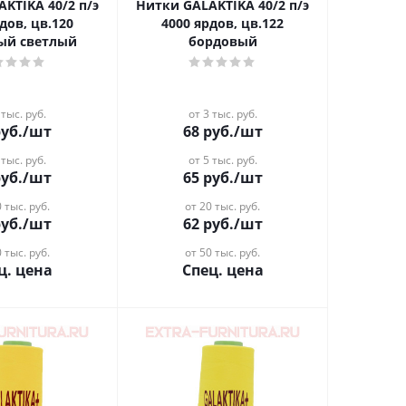
A 40/2 п/э
Нитки GALAKTIKA 40/2 п/э
дов, цв.120
4000 ярдов, цв.122
ый светлый
бордовый
 тыс. руб.
от 3 тыс. руб.
уб.
/шт
68
руб.
/шт
 тыс. руб.
от 5 тыс. руб.
уб.
/шт
65
руб.
/шт
 тыс. руб.
от 20 тыс. руб.
уб.
/шт
62
руб.
/шт
 тыс. руб.
от 50 тыс. руб.
ц. цена
Спец. цена