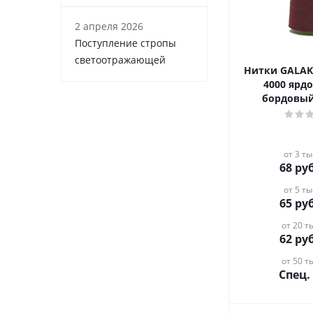
2 апреля 2026
Поступление стропы
светоотражающей
Нитки GALAKTIKA 4
4000 ярдо
бордовы
от 3 ты
68
руб
от 5 ты
65
руб
от 20 ты
62
руб
от 50 ты
Спец.