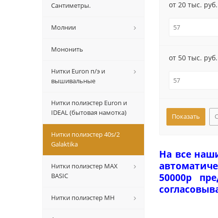
от 20 тыс. руб.
Сантиметры.
Молнии
Мононить
от 50 тыс. руб.
Нитки Euron п/э и
вышивальные
Нитки полиэстер Euron и
IDEAL (бытовая намотка)
Нитки полиэстер 40s/2
Galaktika
На все наш
автоматиче
Нитки полиэстер MAX
BASIC
50000р пр
согласовыв
Нитки полиэстер MH