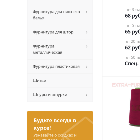
от 3 ты
Фурнитура для нижнего
68
руб
белья
от 5 ты
65
руб
Фурнитура для штор
от 20 ты
Фурнитура
62
руб
металлическая
от 50 ты
Спец.
Фурнитура пластиковая
Шитье
Шнуры и шнурки
Будьте всегда в
курсе!
Узнавайте о скидках и