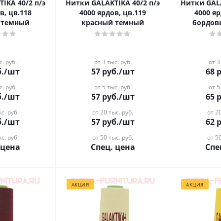
0/2 п/э
Нитки GALAKTIKA 40/2 п/э
Нитки GALAKTIK
в, цв.118
4000 ярдов, цв.119
4000 яр
 темный
красный темный
бордов
с. руб.
от 3 тыс. руб.
от 3
.
/шт
57
руб.
/шт
68
р
с. руб.
от 5 тыс. руб.
от 5
.
/шт
57
руб.
/шт
65
р
с. руб.
от 20 тыс. руб.
от 20
.
/шт
57
руб.
/шт
62
р
с. руб.
от 50 тыс. руб.
от 50
 цена
Спец. цена
Спе
АКЦИЯ
АКЦИЯ