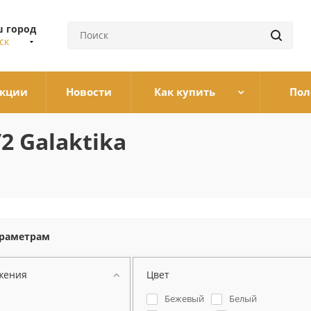
 город
ск
кции
Новости
Как купить
Пол
2 Galaktika
араметрам
жения
Цвет
Бежевый
Белый