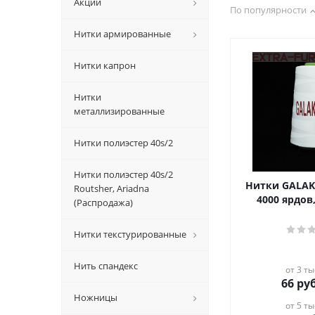
Акции
По популярности
Нитки армированные
Нитки капрон
Нитки
металлизированные
Нитки полиэстер 40s/2
Нитки полиэстер 40s/2
Нитки GALAKTIKA 4
Routsher, Ariadna
4000 ярдов
(Распродажа)
Нитки текстурированные
Нить спандекс
от 3 ты
66
руб
Ножницы
от 5 ты