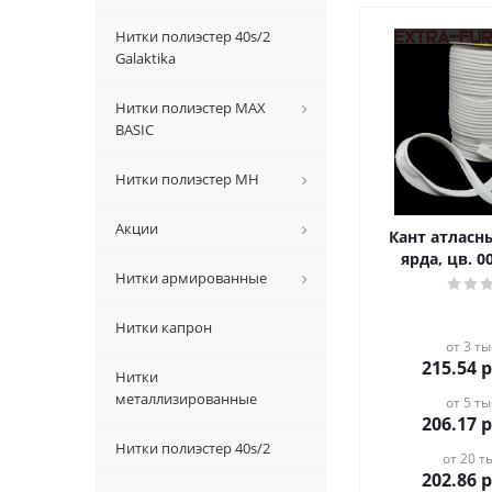
Нитки полиэстер 40s/2
Galaktika
Нитки полиэстер MAX
BASIC
Нитки полиэстер MH
Акции
Кант атласн
ярда, цв. 
Нитки армированные
Нитки капрон
от 3 ты
215.54
р
Нитки
металлизированные
от 5 ты
206.17
р
Нитки полиэстер 40s/2
от 20 ты
202.86
р