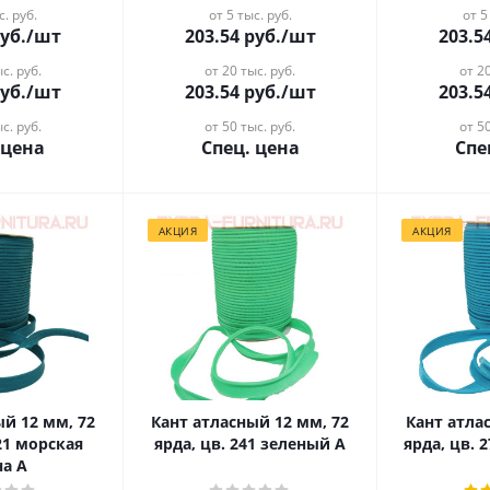
с. руб.
от 5 тыс. руб.
от 5
уб.
/шт
203.54
руб.
/шт
203.5
с. руб.
от 20 тыс. руб.
от 20
уб.
/шт
203.54
руб.
/шт
203.5
с. руб.
от 50 тыс. руб.
от 50
 цена
Спец. цена
Спе
АКЦИЯ
АКЦИЯ
ый 12 мм, 72
Кант атласный 12 мм, 72
Кант атла
221 морская
ярда, цв. 241 зеленый А
ярда, цв.
на А