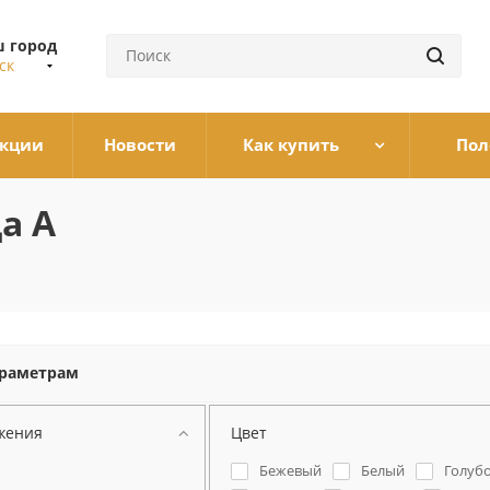
 город
ск
кции
Новости
Как купить
Пол
а А
араметрам
жения
Цвет
Бежевый
Белый
Голуб