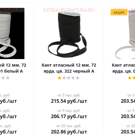
АКЦИЯ
ый 12 мм, 72
Кант атласный 12 мм, 72
Кант атла
001 белый А
ярда, цв. 322 черный А
ярда, цв.
с. руб.
от 3 тыс. руб.
от 3
уб.
/шт
215.54
руб.
/шт
203.5
с. руб.
от 5 тыс. руб.
от 5
уб.
/шт
206.17
руб.
/шт
203.5
с. руб.
от 20 тыс. руб.
от 20
уб.
/шт
202.86
руб.
/шт
203.5