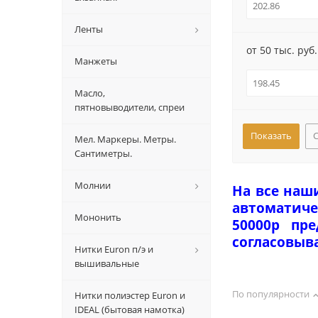
Ленты
от 50 тыс. руб.
Манжеты
Масло,
пятновыводители, спреи
Мел. Маркеры. Метры.
Сантиметры.
Молнии
На все наш
автоматиче
Мононить
50000р пр
согласовыв
Нитки Euron п/э и
вышивальные
По популярности
Нитки полиэстер Euron и
IDEAL (бытовая намотка)