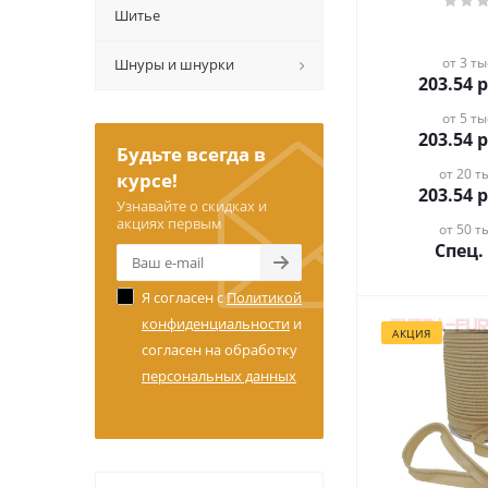
Шитье
от 3 ты
Шнуры и шнурки
203.54
р
от 5 ты
203.54
р
Будьте всегда в
от 20 ты
курсе!
203.54
р
Узнавайте о скидках и
акциях первым
от 50 ты
Спец.
Я согласен с
Политикой
конфиденциальности
и
АКЦИЯ
согласен на обработку
персональных данных