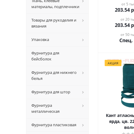
Ткань, клеевые
от 5 ты
материалы, подплечники
203.54
р
от 20 ты
Товары для рукоделия и
203.54
р
вязания
от 50 ты
Упаковка
Спец.
Фурнитура для
бейсболок
АКЦИЯ
Фурнитура для нижнего
белья
Фурнитура для штор
Фурнитура
металлическая
Кант атласн
ярда, цв. 
Фурнитура пластиковая
вол