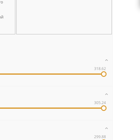
то
ый
318.62
305.24
299.88