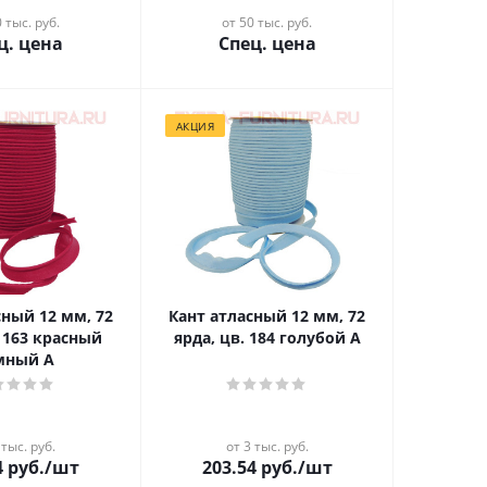
 тыс. руб.
от 50 тыс. руб.
ц. цена
Спец. цена
АКЦИЯ
сный 12 мм, 72
Кант атласный 12 мм, 72
. 163 красный
ярда, цв. 184 голубой А
мный А
 тыс. руб.
от 3 тыс. руб.
4
руб.
/шт
203.54
руб.
/шт