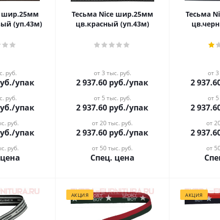
e шир.25мм
Тесьма Nice шир.25мм
Тесьма N
ый (уп.43м)
цв.красный (уп.43м)
цв.черн
с. руб.
от 3 тыс. руб.
от 3
уб.
/упак
2 937.60
руб.
/упак
2 937.6
с. руб.
от 5 тыс. руб.
от 5
уб.
/упак
2 937.60
руб.
/упак
2 937.6
с. руб.
от 20 тыс. руб.
от 20
уб.
/упак
2 937.60
руб.
/упак
2 937.6
с. руб.
от 50 тыс. руб.
от 50
 цена
Спец. цена
Спе
АКЦИЯ
АКЦИЯ