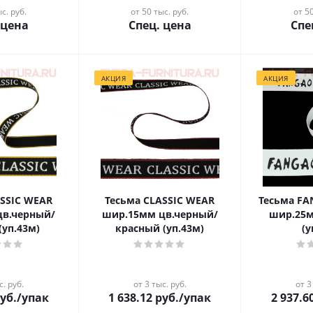
с. руб.
от 50 тыс. руб.
от 50
 цена
Спец. цена
Спе
АКЦИЯ
АКЦИЯ
ASSIC WEAR
Тесьма CLASSIC WEAR
Тесьма F
цв.черный/
шир.15мм цв.черный/
шир.25м
(уп.43м)
красный (уп.43м)
(у
с. руб.
от 3 тыс. руб.
от 3
уб.
/упак
1 638.12
руб.
/упак
2 937.6