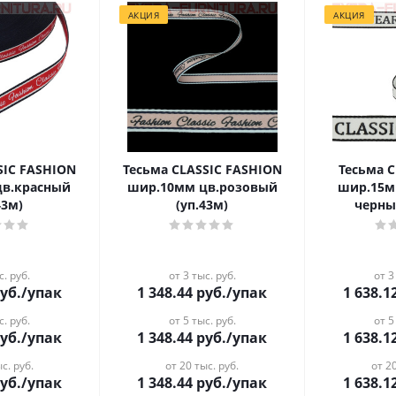
АКЦИЯ
АКЦИЯ
SIC FASHION
Тесьма CLASSIC FASHION
Тесьма 
цв.красный
шир.10мм цв.розовый
шир.15м
43м)
(уп.43м)
черны
с. руб.
от 3 тыс. руб.
от 3
уб.
/упак
1 348.44
руб.
/упак
1 638.1
с. руб.
от 5 тыс. руб.
от 5
уб.
/упак
1 348.44
руб.
/упак
1 638.1
с. руб.
от 20 тыс. руб.
от 20
уб.
/упак
1 348.44
руб.
/упак
1 638.1