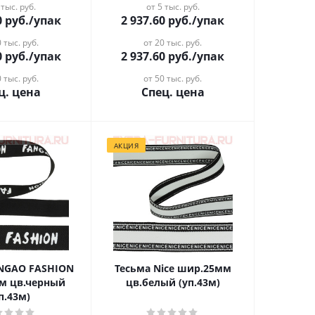
 тыс. руб.
от 5 тыс. руб.
0
руб.
/упак
2 937.60
руб.
/упак
 тыс. руб.
от 20 тыс. руб.
0
руб.
/упак
2 937.60
руб.
/упак
 тыс. руб.
от 50 тыс. руб.
ц. цена
Спец. цена
АКЦИЯ
ANGAO FASHION
Тесьма Nice шир.25мм
м цв.черный
цв.белый (уп.43м)
п.43м)