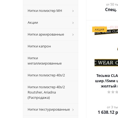
от 50 ты
Спец.
Нитки полиэстер MH
Акции
АКЦИЯ
Нитки армированные
Нитки капрон
Нитки
металлизированные
Нитки полиэстер 40s/2
Тесьма CL
шир.15мм 
желтый 
Нитки полиэстер 40s/2
Routsher, Ariadna
(Распродажа)
от 3 ты
Нитки текстурированные
1 638.12
р