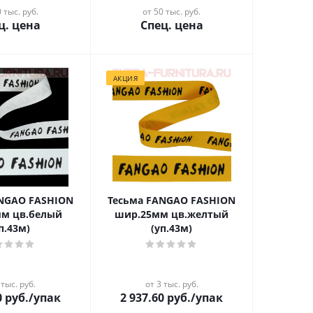
 тыс. руб.
от 50 тыс. руб.
ц. цена
Спец. цена
АКЦИЯ
ANGAO FASHION
Тесьма FANGAO FASHION
м цв.белый
шир.25мм цв.желтый
п.43м)
(уп.43м)
 тыс. руб.
от 3 тыс. руб.
0
руб.
/упак
2 937.60
руб.
/упак