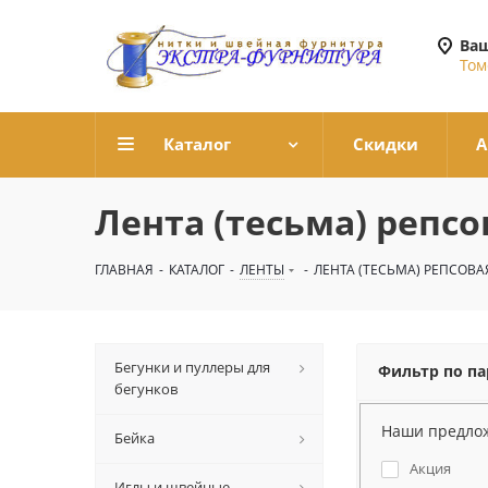
Ваш
Том
Каталог
Скидки
А
Лента (тесьма) репс
ГЛАВНАЯ
-
КАТАЛОГ
-
ЛЕНТЫ
-
ЛЕНТА (ТЕСЬМА) РЕПСОВА
Бегунки и пуллеры для
Фильтр по п
бегунков
Наши предло
Бейка
Акция
Иглы и швейные