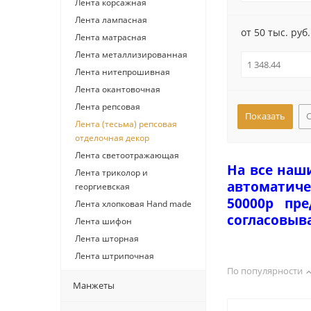
Лента корсажная
Лента лампасная
от 50 тыс. руб.
Лента матрасная
Лента металлизированная
Лента нитепрошивная
Лента окантовочная
Лента репсовая
Лента (тесьма) репсовая
отделочная декор
Лента светоотражающая
На все наш
Лента триколор и
автоматиче
георгиевская
50000р пр
Лента хлопковая Hand made
согласовыв
Лента шифон
Лента шторная
Лента штрипочная
По популярности
Манжеты