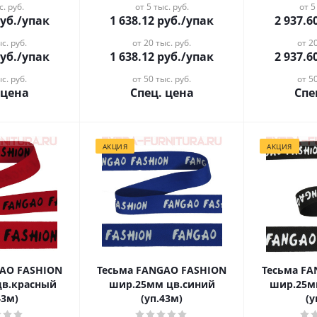
с. руб.
от 5 тыс. руб.
от 5
уб.
/упак
1 638.12
руб.
/упак
2 937.6
с. руб.
от 20 тыс. руб.
от 20
уб.
/упак
1 638.12
руб.
/упак
2 937.6
с. руб.
от 50 тыс. руб.
от 50
 цена
Спец. цена
Спе
АКЦИЯ
АКЦИЯ
GAO FASHION
Тесьма FANGAO FASHION
Тесьма F
цв.красный
шир.25мм цв.синий
шир.25м
43м)
(уп.43м)
(у