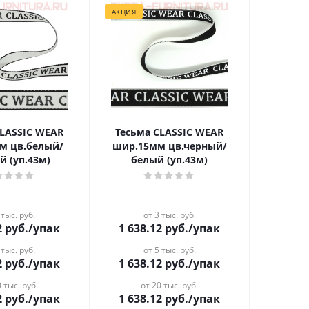
АКЦИЯ
CLASSIC WEAR
Тесьма CLASSIC WEAR
м цв.белый/
шир.15мм цв.черный/
й (уп.43м)
белый (уп.43м)
 тыс. руб.
от 3 тыс. руб.
2
руб.
/упак
1 638.12
руб.
/упак
 тыс. руб.
от 5 тыс. руб.
2
руб.
/упак
1 638.12
руб.
/упак
 тыс. руб.
от 20 тыс. руб.
2
руб.
/упак
1 638.12
руб.
/упак