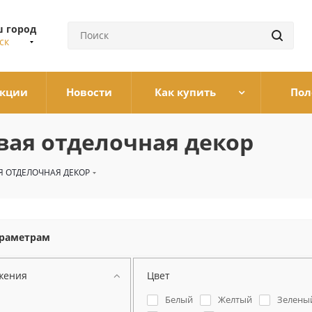
 город
ск
кции
Новости
Как купить
Пол
овая отделочная декор
Я ОТДЕЛОЧНАЯ ДЕКОР
араметрам
жения
Цвет
Белый
Желтый
Зелены