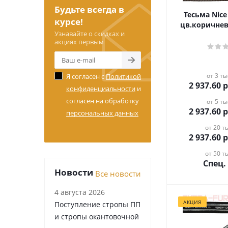
Будьте всегда в
Тесьма Nic
курсе!
цв.коричнев
Узнавайте о скидках и
акциях первым
от 3 ты
Я согласен с
Политикой
2 937.60
р
конфиденциальности
и
согласен на обработку
от 5 ты
2 937.60
р
персональных данных
от 20 ты
2 937.60
р
от 50 ты
Спец.
Новости
Все новости
4 августа 2026
АКЦИЯ
Поступление стропы ПП
и стропы окантовочной