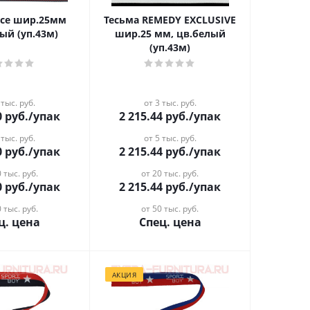
ice шир.25мм
Тесьма REMEDY EXCLUSIVE
ый (уп.43м)
шир.25 мм, цв.белый
(уп.43м)
 тыс. руб.
от 3 тыс. руб.
0
руб.
/упак
2 215.44
руб.
/упак
 тыс. руб.
от 5 тыс. руб.
0
руб.
/упак
2 215.44
руб.
/упак
 тыс. руб.
от 20 тыс. руб.
0
руб.
/упак
2 215.44
руб.
/упак
 тыс. руб.
от 50 тыс. руб.
ц. цена
Спец. цена
АКЦИЯ