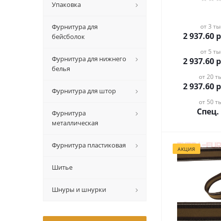
Упаковка
Фурнитура для
от 3 ты
2 937.60
р
бейсболок
от 5 ты
Фурнитура для нижнего
2 937.60
р
белья
от 20 ты
2 937.60
р
Фурнитура для штор
от 50 ты
Спец.
Фурнитура
металлическая
Фурнитура пластиковая
АКЦИЯ
Шитье
Шнуры и шнурки