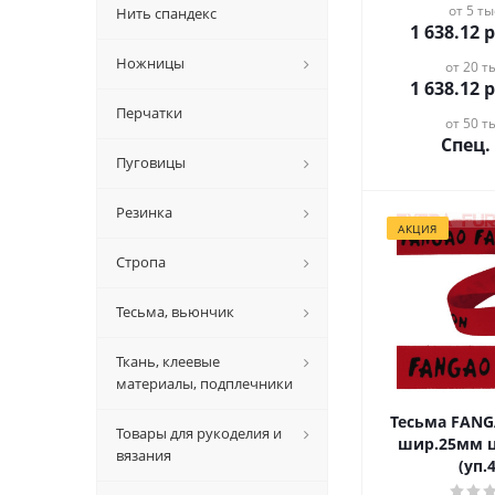
от 5 ты
Нить спандекс
1 638.12
р
Ножницы
от 20 ты
1 638.12
р
Перчатки
от 50 ты
Спец.
Пуговицы
Резинка
АКЦИЯ
Стропа
Тесьма, вьюнчик
Ткань, клеевые
материалы, подплечники
Тесьма FAN
Товары для рукоделия и
шир.25мм 
вязания
(уп.