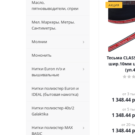
Масло,
АКЦИЯ
пятновыводители, спреи
Мел. Маркеры. Метры.
Сантиметры.
Молнии
Мононить
Тесьма CLAS
шир.10мм 
Нитки Euron п/э и
(уп.
вышивальные
Нитки полиэстер Euron и
от 3 ты
IDEAL (бытовая намотка)
1 348.44
р
Нитки полиэстер 40s/2
от 5 ты
Galaktika
1 348.44
р
от 20 ты
Нитки полиэстер MAX
1 348.44
р
BASIC