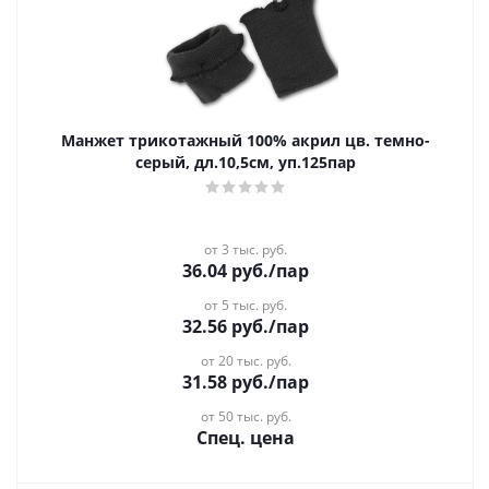
Манжет трикотажный 100% акрил цв. темно-
серый, дл.10,5см, уп.125пар
от 3 тыс. руб.
36.04
руб.
/пар
от 5 тыс. руб.
32.56
руб.
/пар
от 20 тыс. руб.
31.58
руб.
/пар
от 50 тыс. руб.
Спец. цена