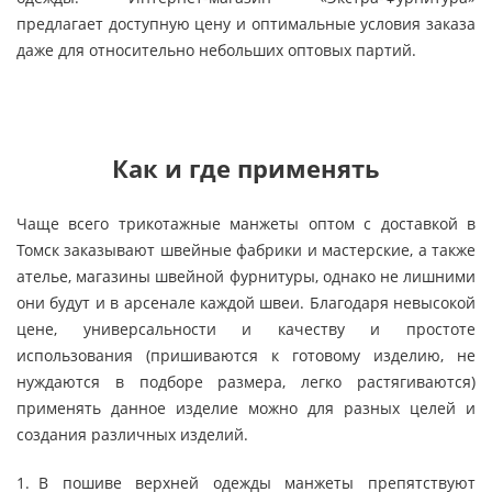
предлагает доступную цену и оптимальные условия заказа
даже для относительно небольших оптовых партий.
Как и где применять
Чаще всего трикотажные манжеты оптом с доставкой в
Томск заказывают швейные фабрики и мастерские, а также
ателье, магазины швейной фурнитуры, однако не лишними
они будут и в арсенале каждой швеи. Благодаря невысокой
цене, универсальности и качеству и простоте
использования (пришиваются к готовому изделию, не
нуждаются в подборе размера, легко растягиваются)
применять данное изделие можно для разных целей и
создания различных изделий.
В пошиве верхней одежды манжеты препятствуют