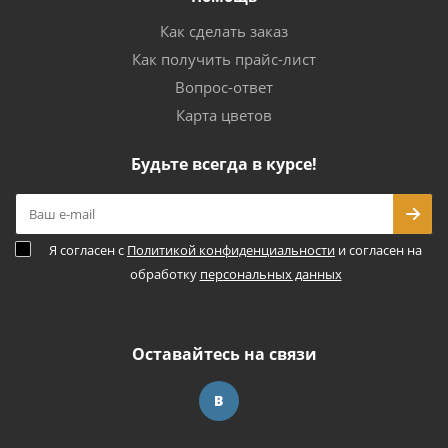
Как сделать заказ
Как получить прайс-лист
Вопрос-ответ
Карта цветов
Будьте всегда в курсе!
Я согласен с
Политикой конфиденциальности
и согласен на
обработку
персональных данных
Оставайтесь на связи