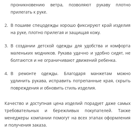
проникновению ветра, позволяют рукаву плотно
прилегать к руке.
В пошиве спецодежды хорошо фиксируют край изделия
на руке, плотно прилегая и защищая кожу.
В создании детской одежды для удобства и комфорта
маленьких модников. Рукава удачно и удобно сидят, не
болтаются и не ограничивают движений ребенка.
В ремонте одежды. Благодаря манжетам можно
удлинить рукава, исправить потрепанные края, скрыть
повреждения и обновить стиль изделия.
Качество и доступная цена изделий порадует даже самых
требовательных и бережливых покупателей. Также
менеджеры компании помогут на всех этапах оформления
и получения заказа.