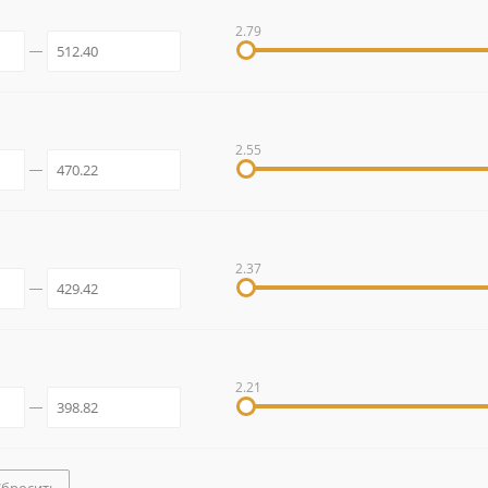
2.79
2.55
2.37
2.21