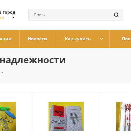
 город
ск
кции
Новости
Как купить
Пол
инадлежности
И