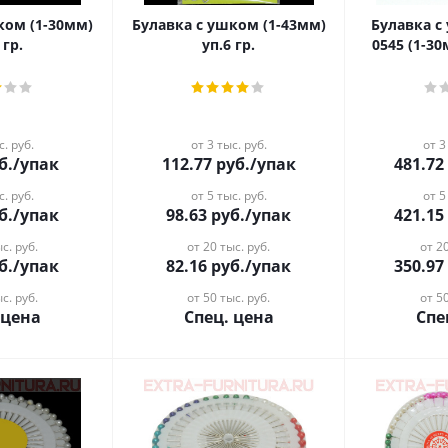
-30мм)
Булавка с ушком (1-43мм)
Булавка с
 гр.
уп.6 гр.
0545 (1-3
с. руб.
от 3 тыс. руб.
от 3
б.
/упак
112.77
руб.
/упак
481.72
с. руб.
от 5 тыс. руб.
от 5
б.
/упак
98.63
руб.
/упак
421.15
с. руб.
от 20 тыс. руб.
от 20
б.
/упак
82.16
руб.
/упак
350.97
с. руб.
от 50 тыс. руб.
от 50
 цена
Спец. цена
Спе