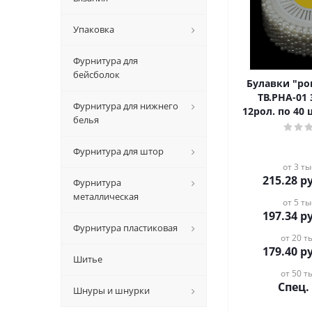
Упаковка
Фурнитура для
бейсболок
Булавки "ромашка" арт.
ТВ.РНА-01 
Фурнитура для нижнего
12рол. по 40
белья
Фурнитура для штор
от 3 ты
215.28
ру
Фурнитура
металлическая
от 5 ты
197.34
ру
Фурнитура пластиковая
от 20 ты
179.40
ру
Шитье
от 50 ты
Спец.
Шнуры и шнурки