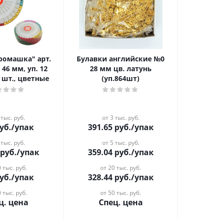
Булавки английские №0
 46 мм, уп. 12
28 мм цв. латунь
0 шт., цветные
(уп.864шт)
 тыс. руб.
от 3 тыс. руб.
уб.
/упак
391.65
руб.
/упак
 тыс. руб.
от 5 тыс. руб.
руб.
/упак
359.04
руб.
/упак
 тыс. руб.
от 20 тыс. руб.
уб.
/упак
328.44
руб.
/упак
 тыс. руб.
от 50 тыс. руб.
ц. цена
Спец. цена