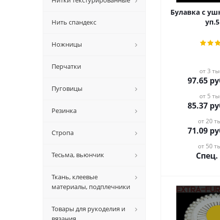
Нитки текстурированные
Булавка с ушком (1
уп.5
Нить спандекс
Ножницы
Перчатки
от 3 ты
97.65
ру
Пуговицы
от 5 ты
85.37
ру
Резинка
от 20 ты
71.09
ру
Стропа
от 50 ты
Тесьма, вьюнчик
Спец.
Ткань, клеевые
материалы, подплечники
Товары для рукоделия и
вязания