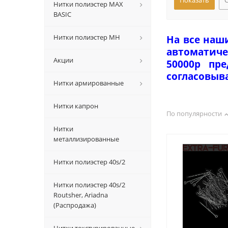
Нитки полиэстер MAX
BASIC
Нитки полиэстер MH
На все наш
автоматиче
Акции
50000р пр
согласовыв
Нитки армированные
Нитки капрон
По популярности
Нитки
металлизированные
Нитки полиэстер 40s/2
Нитки полиэстер 40s/2
Routsher, Ariadna
(Распродажа)