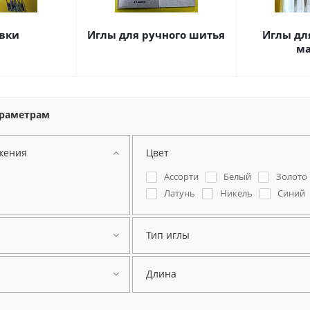
вки
Иглы для ручного шитья
Иглы дл
м
араметрам
жения
Цвет
Ассорти
Белый
Золото
Латунь
Никель
Синий
Тип иглы
Длина