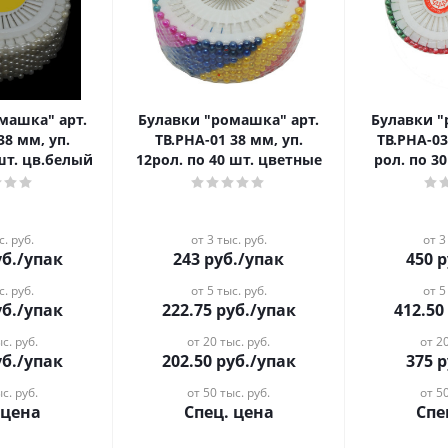
Булавки "ромашка" арт.
Булавки "ромашка" арт.
38 мм, уп.
ТВ.РНА-01 38 мм, уп.
ТВ.РНА-03
 шт. цв.белый
12рол. по 40 шт. цветные
рол. по 3
с. руб.
от 3 тыс. руб.
от 3
б.
/упак
243
руб.
/упак
450
р
с. руб.
от 5 тыс. руб.
от 5
б.
/упак
222.75
руб.
/упак
412.50
с. руб.
от 20 тыс. руб.
от 20
б.
/упак
202.50
руб.
/упак
375
р
с. руб.
от 50 тыс. руб.
от 50
 цена
Спец. цена
Спе