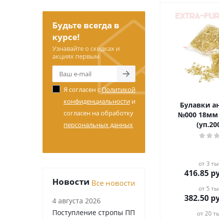
Будьте всегда в
курсе!
Узнавайте о скидках и
акциях первым
Я согласен с
Политикой
конфиденциальности
и
Булавки а
согласен на обработку
№000 18мм
(уп.2
персональных данных
от 3 ты
416.85
ру
Новости
Все новости
от 5 ты
382.50
ру
4 августа 2026
Поступление стропы ПП
от 20 ты