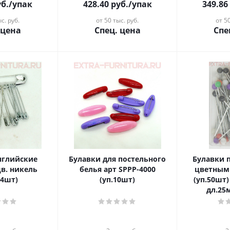
б.
/упак
428.40
руб.
/упак
349.86
с. руб.
от 50 тыс. руб.
от 50
 цена
Спец. цена
Спе
нглийские
Булавки для постельного
Булавки 
в. никель
белья арт SPPP-4000
цветным
64шт)
(уп.10шт)
(уп.50шт)
дл.25