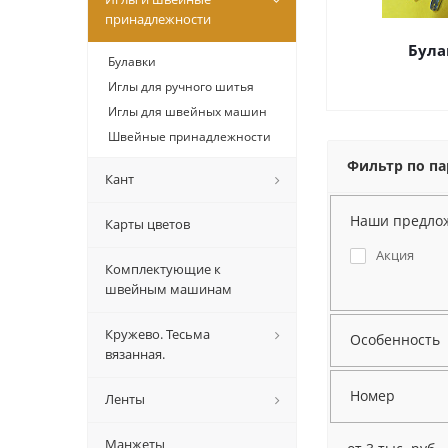
принадлежности
Була
Булавки
Иглы для ручного шитья
Иглы для швейных машин
Швейные принадлежности
Фильтр по п
Кант
Наши предло
Карты цветов
Акция
Комплектующие к
швейным машинам
Кружево. Тесьма
Особенность
вязанная.
Номер
Ленты
Манжеты