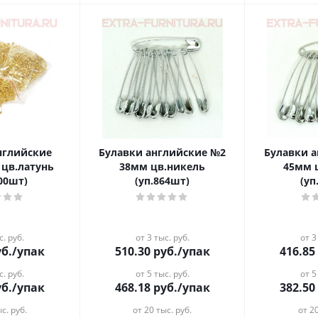
нглийские
Булавки английские №2
Булавки 
 цв.латунь
38мм цв.никель
45мм 
000шт)
(уп.864шт)
(уп
с. руб.
от 3 тыс. руб.
от 3
б.
/упак
510.30
руб.
/упак
416.85
с. руб.
от 5 тыс. руб.
от 5
б.
/упак
468.18
руб.
/упак
382.50
с. руб.
от 20 тыс. руб.
от 20